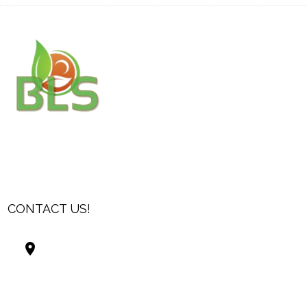
CONTACT US!
Best Living Systems, LLC
74034 Hwy 1077Suite 3
Covington LA 70435
USA