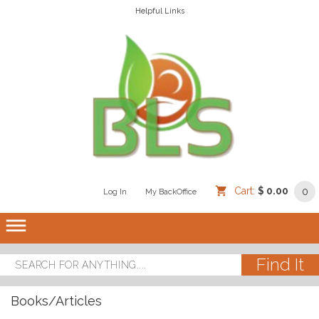
Helpful Links
Cart:
$ 0.00
0
Log In
/
/
My BackOffice
/
dehaze
Books/Articles